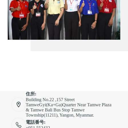
住所:
Building No.22 ,157 Street
TamweGyi(Ka+Ga)Quarter Near Tamwe Plaza
& Tamwe Bali Bus Stop Tamwe
Township(11211), Yangon, Myanmar.
電話番号:
+951 552432