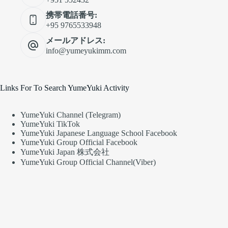
携帯電話番号:
+95 9765533948
メールアドレス:
info@yumeyukimm.com
Links For To Search YumeYuki Activity
YumeYuki Channel (Telegram)
YumeYuki TikTok
YumeYuki Japanese Language School Facebook
YumeYuki Group Official Facebook
YumeYuki Japan 株式会社
YumeYuki Group Official Channel(Viber)