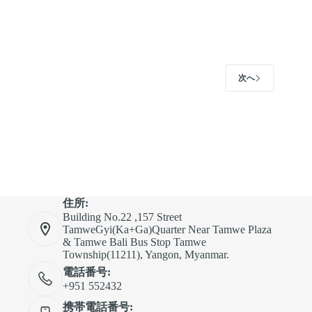
次へ
住所:
Building No.22 ,157 Street
TamweGyi(Ka+Ga)Quarter Near Tamwe Plaza
& Tamwe Bali Bus Stop Tamwe
Township(11211), Yangon, Myanmar.
電話番号:
+951 552432
携帯電話番号: