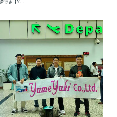
夢行き【Y…